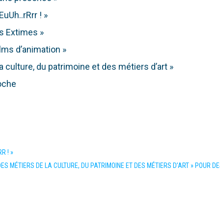
uUh..rRrr ! »
ns Extimes »
lms d’animation »
 culture, du patrimoine et des métiers d’art »
oche
R ! »
S MÉTIERS DE LA CULTURE, DU PATRIMOINE ET DES MÉTIERS D’ART » POUR D