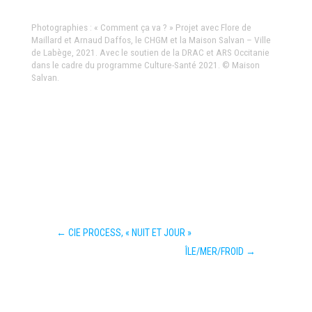
Photographies : « Comment ça va ? » Projet avec Flore de
Maillard et Arnaud Daffos, le CHGM et la Maison Salvan – Ville
de Labège, 2021. Avec le soutien de la DRAC et ARS Occitanie
dans le cadre du programme Culture-Santé 2021. © Maison
Salvan.
←
CIE PROCESS, « NUIT ET JOUR »
ÎLE/MER/FROID
→