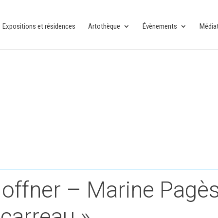
Expositions et résidences
Artothèque
Évènements
Média
offner – Marine Pagès
carreau »