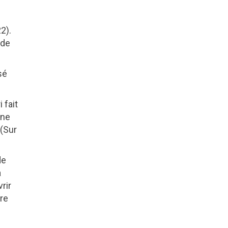
2).
 de
sé
 fait
Une
 (Sur
de
a
rir
ère