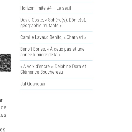
Horizon limite #4 – Le seuil
David Coste, « Sphère(s), Dôme(s),
géographie mutante »
Camille Lavaud Benito, « Charivari »
Benoit Bories, « À deux pas et une
année lumière de là »
« À voix d’encre », Delphine Dora et
Clémence Bouchereau
Jul Quanouai
ar
 de
ites
hes