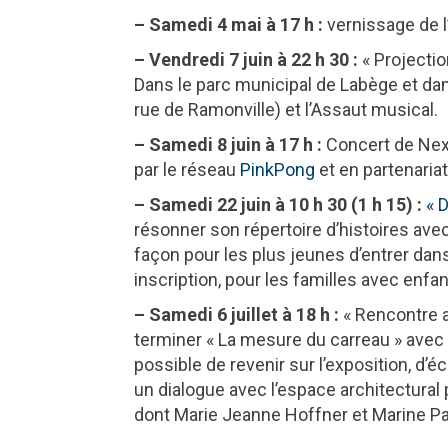
– Samedi 4 mai à 17 h :
vernissage de l
– Vendredi 7 juin à 22 h 30 :
« Projection
Dans le parc municipal de Labège et dan
rue de Ramonville) et l’Assaut musical.
– Samedi 8 juin à 17 h :
Concert de Nexc
par le réseau
PinkPong
et en partenaria
– Samedi 22 juin à 10 h 30 (1 h 15) :
« 
résonner son répertoire d’histoires ave
façon pour les plus jeunes d’entrer dans
inscription, pour les familles avec enfant
– Samedi 6 juillet à 18 h :
« Rencontre 
terminer « La mesure du carreau » avec l
possible de revenir sur l’exposition, d’
un dialogue avec l’espace architectural p
dont Marie Jeanne Hoffner et Marine Pa