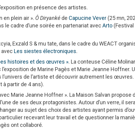
’exposition en présence des artistes.
 en plein air ».
Ô Diryanké
de
Capucine Vever
(25 mn, 202
s le cadre d’une soirée en partenariat avec
Arto
(Festival
yia, Exzald S & mu tate, dans le cadre du WEACT organi
t avec
Les siestes électroniques
.
Des histoires et des œuvres »
. La conteuse Céline Molinari
c l’exposition de Marine Pagès et Marie Jeanne Hoffner. 
 l’univers de l’artiste et découvrir autrement les œuvres.
 à partir de 4 ans).
avec Marie Jeanne Hoffner ». La Maison Salvan propose 
’une de ses deux protagonistes. Autour d’un verre, il ser
échanger au sujet des choix des artistes ayant permis d’ouv
articulier recevant leur travail et de questionner la mani
gès ont collaboré.