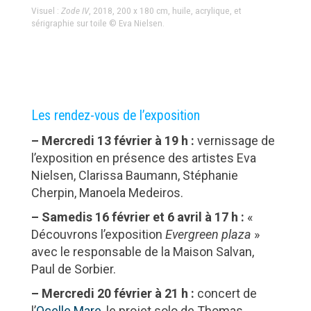
Visuel :
Zode IV
, 2018, 200 x 180 cm, huile, acrylique, et
sérigraphie sur toile © Eva Nielsen.
Les rendez-vous de l’exposition
– Mercredi 13 février à 19 h :
vernissage de
l’exposition en présence des artistes Eva
Nielsen, Clarissa Baumann, Stéphanie
Cherpin, Manoela Medeiros.
– Samedis 16 février et 6 avril à 17 h :
«
Découvrons l’exposition
Evergreen plaza
»
avec le responsable de la Maison Salvan,
Paul de Sorbier.
– Mercredi 20 février à 21 h :
concert de
l’
Ocelle Mare
, le projet solo de Thomas