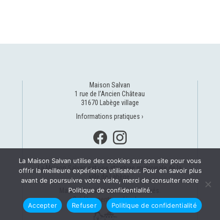
Maison Salvan
1 rue de l’Ancien Château
31670 Labège village
Informations pratiques ›
La Maison Salvan utilise des cookies sur son site pour vous
La Maison Salvan est une structure municipale de la
offrir la meilleure expérience utilisateur. Pour en savoir plus
ville de Labège
.
avant de poursuivre votre visite, merci de consulter notre
Politique de confidentialité.
Maison Salvan, tous droits réservés.
Crédits, mentions légales ›
Accepter
Refuser
Politique de confidentialité