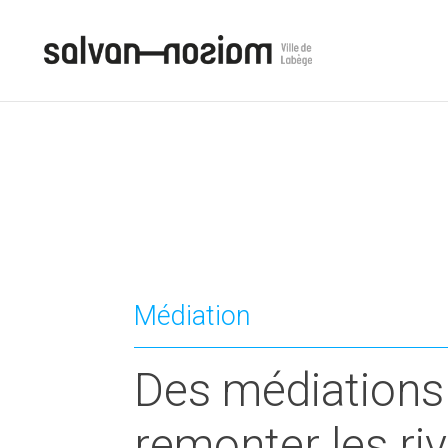
Médiation
Des médiations 
remonter les ri