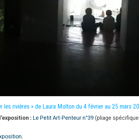
r les rivières » de Laura Molton du 4 février au 25 mars 2
’exposition :
Le Petit Art-Penteur n°39
(pliage spécifique
xposition
.