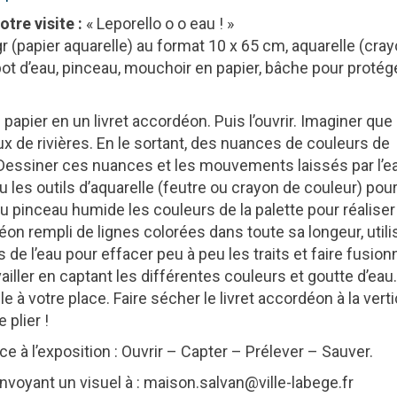
otre visite :
« Leporello o o eau ! »
gr (papier aquarelle) au format 10 x 65 cm, aquarelle (cra
, pot d’eau, pinceau, mouchoir en papier, bâche pour protég
e papier en un livret accordéon. Puis l’ouvrir. Imaginer que
x de rivières. En le sortant, des nuances de couleurs de
r. Dessiner ces nuances et les mouvements laissés par l’e
 les outils d’aquarelle (feutre ou crayon de couleur) pou
 au pinceau humide les couleurs de la palette pour réalise
déon rempli de lignes colorées dans toute sa longeur, utili
de l’eau pour effacer peu à peu les traits et faire fusion
vailler en captant les différentes couleurs et goutte d’eau
 à votre place. Faire sécher le livret accordéon à la verti
 plier !
ce à l’exposition : Ouvrir – Capter – Prélever – Sauver.
nvoyant un visuel à : maison.salvan@ville-labege.fr