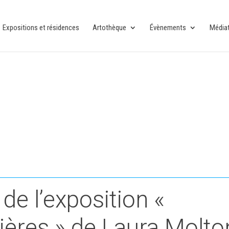
Expositions et résidences
Artothèque
Évènements
Média
de l’exposition «
vières » de Laura Molto