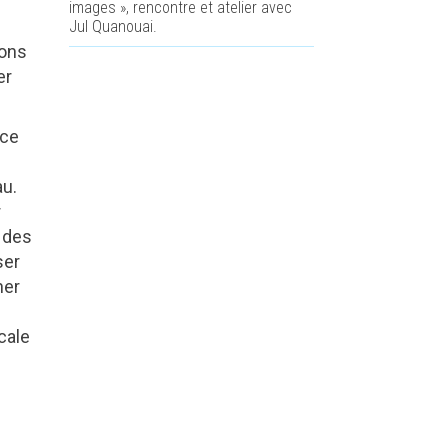
images », rencontre et atelier avec
Jul Quanouai.
yons
er
 ce
au.
r
r des
ser
ner
.
cale