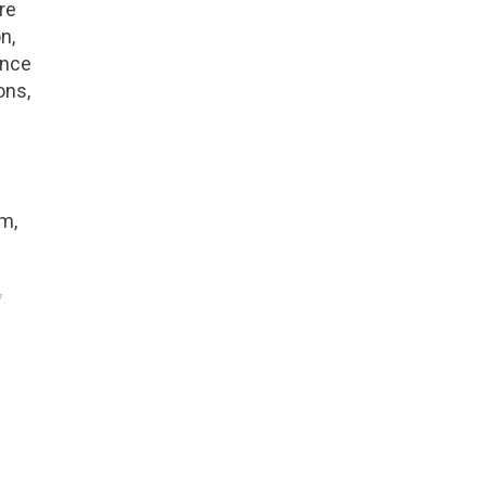
re
n,
ence
ons,
om,
7.