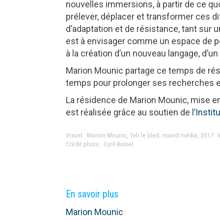
nouvelles immersions, à partir de ce qu
prélever, déplacer et transformer ces di
d’adaptation et de résistance, tant sur u
est à envisager comme un espace de poss
à la création d’un nouveau langage, d’u
Marion Mounic partage ce temps de rési
temps pour prolonger ses recherches e
La résidence de Marion Mounic, mise en
est réalisée grâce au soutien de l’
Instit
Visuel : Marion Mounic, Teh le bled, mixed média, 2017. V
Crédit photo : Cyril Boixel.
En savoir plus
Marion Mounic