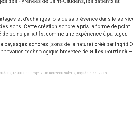
nges des Pyrénées de Saint-Gaudens, les patients et
rtages et d’échanges lors de sa présence dans le servic
i des sons. Cette création sonore a pris la forme de point
 de soins palliatifs, comme une expérience à partager.
e paysages sonores (sons de la nature) créé par Ingrid 
e l’innovation technologique brevetée de
Gilles Douziech
–
dens, restitution projet « Un nouveau soleil », Ingrid Obled, 2018.