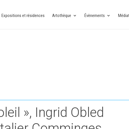
Expositions et résidences
Artothèque
Évènements
Média
eil », Ingrid Obled
italier Comminges