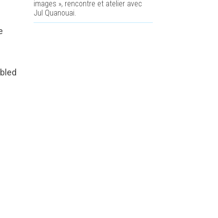
images », rencontre et atelier avec
Jul Quanouai.
e
Obled