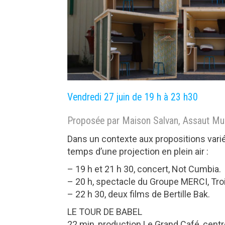
Vendredi 27 juin de 19 h à 23 h30
Proposée par Maison Salvan, Assaut Mus
Dans un contexte aux propositions varié
temps d’une projection en plein air :
– 19 h et 21 h 30, concert, Not Cumbia.
– 20 h, spectacle du Groupe MERCI, Tro
– 22 h 30, deux films de Bertille Bak.
LE TOUR DE BABEL
22 min, production Le Grand Café, centr