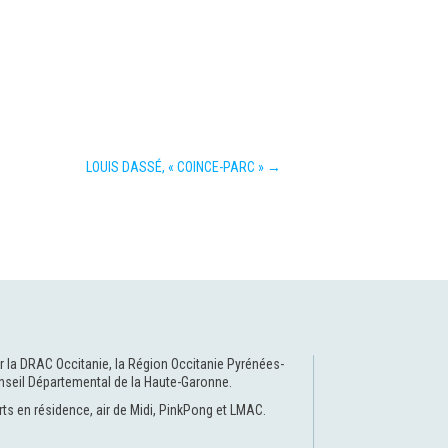
LOUIS DASSÉ, « COINCE-PARC »
→
r la
DRAC Occitanie
, la
Région Occitanie Pyrénées-
nseil Départemental de la Haute-Garonne
.
rts en résidence
,
air de Midi
,
PinkPong
et
LMAC
.