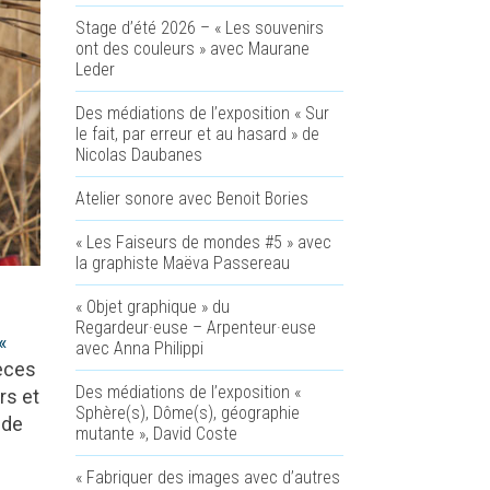
Stage d’été 2026 – « Les souvenirs
ont des couleurs » avec Maurane
Leder
Des médiations de l’exposition « Sur
le fait, par erreur et au hasard » de
Nicolas Daubanes
Atelier sonore avec Benoit Bories
« Les Faiseurs de mondes #5 » avec
la graphiste Maëva Passereau
« Objet graphique » du
Regardeur·euse – Arpenteur·euse
«
avec Anna Philippi
ièces
Des médiations de l’exposition «
rs et
Sphère(s), Dôme(s), géographie
 de
mutante », David Coste
« Fabriquer des images avec d’autres