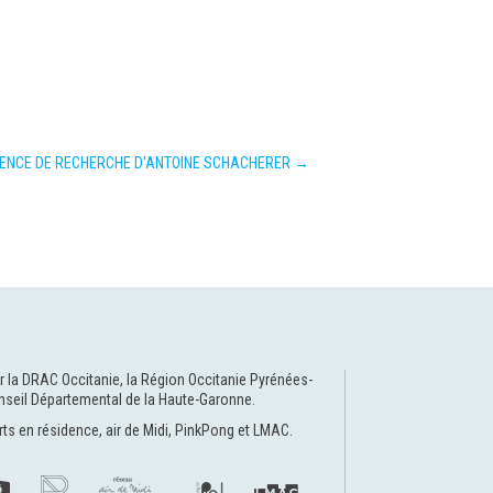
DENCE DE RECHERCHE D'ANTOINE SCHACHERER
→
r la
DRAC Occitanie
, la
Région Occitanie Pyrénées-
nseil Départemental de la Haute-Garonne
.
rts en résidence
,
air de Midi
,
PinkPong
et
LMAC
.