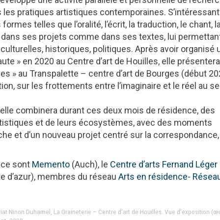
s les pratiques artistiques contemporaines. S’intéressant 
rmes telles que l’oralité, l’écrit, la traduction, le chant, l
uge dans ses projets comme dans ses textes, lui permettan
ulturelles, historiques, politiques. Après avoir organisé
haute » en 2020 au Centre d’art de Houilles, elle présenter
ies » au Transpalette – centre d’art de Bourges (début 20
tion, sur les frottements entre l’imaginaire et le réel au se
 elle combinera durant ces deux mois de résidence, des
tistiques et de leurs écosystèmes, avec des moments
e et d’un nouveau projet centré sur la correspondance, 
, ce sont
Memento
(Auch), le
Centre d’arts Fernand Léger
e d’azur), membres du réseau
Arts en résidence- Résea
ariat Ninon Duhamel, La Graineterie – Centre d’art de Houilles. Vue d’exposition (