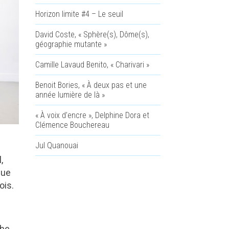
Horizon limite #4 – Le seuil
David Coste, « Sphère(s), Dôme(s),
géographie mutante »
Camille Lavaud Benito, « Charivari »
Benoit Bories, « À deux pas et une
année lumière de là »
« À voix d’encre », Delphine Dora et
Clémence Bouchereau
Jul Quanouai
,
que
ois.
che