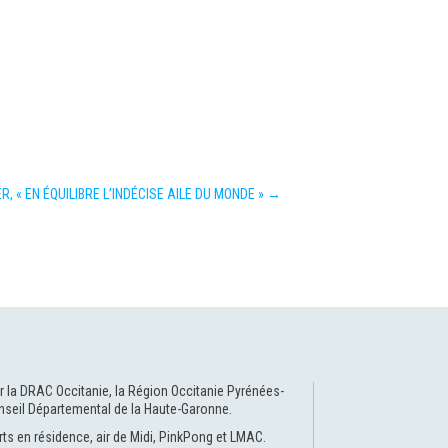
, « EN ÉQUILIBRE L’INDÉCISE AILE DU MONDE »
→
r la
DRAC Occitanie
, la
Région Occitanie Pyrénées-
nseil Départemental de la Haute-Garonne
.
rts en résidence
,
air de Midi
,
PinkPong
et
LMAC
.