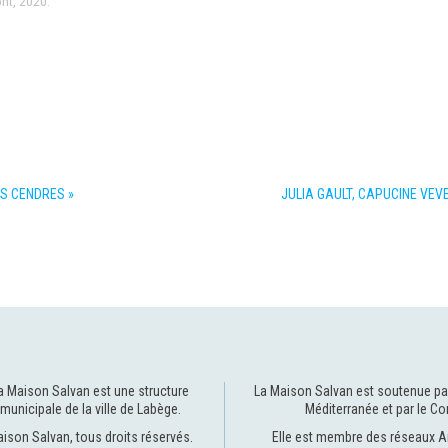
nt, 2020.
S CENDRES »
JULIA GAULT, CAPUCINE VEVER
a Maison Salvan est une structure
La Maison Salvan est soutenue pa
municipale de la
ville de Labège
.
Méditerranée
et par le
Co
ison Salvan, tous droits réservés.
Elle est membre des réseaux
A