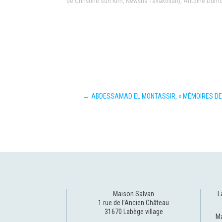
de Christine Sun Kim, Newsha Tavakolian), Antoine Dumo
←
ABDESSAMAD EL MONTASSIR, « MÉMOIRES DE
Maison Salvan
L
1 rue de l’Ancien Château
31670 Labège village
Ma