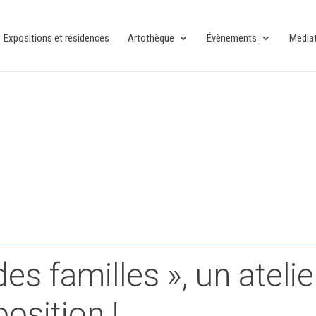
Expositions et résidences
Artothèque
Évènements
Média
s familles », un atelie
osition !