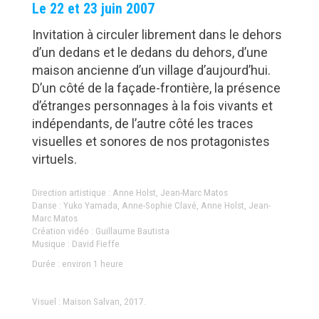
Le 22 et 23 juin 2007
Invitation à circuler librement dans le dehors
d’un dedans et le dedans du dehors, d’une
maison ancienne d’un village d’aujourd’hui.
D’un côté de la façade-frontière, la présence
d’étranges personnages à la fois vivants et
indépendants, de l’autre côté les traces
visuelles et sonores de nos protagonistes
virtuels.
Direction artistique : Anne Holst, Jean-Marc Matos
Danse : Yuko Yamada, Anne-Sophie Clavé, Anne Holst, Jean-
Marc Matos
Création vidéo : Guillaume Bautista
Musique : David Fieffe
Durée : environ 1 heure
Visuel : Maison Salvan, 2017.