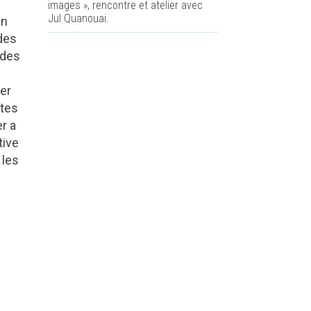
images », rencontre et atelier avec
Jul Quanouai.
en
 des
 des
rer
ntes
er a
tive
 les