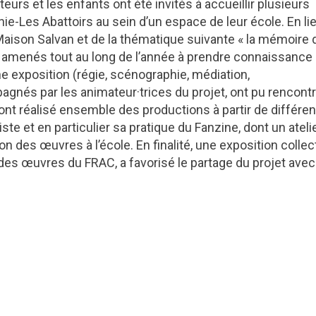
eurs et les enfants ont été invités à accueillir plusieurs
ie-Les Abattoirs au sein d’un espace de leur école. En li
Maison Salvan et de la thématique suivante « la mémoire
été amenés tout au long de l’année à prendre connaissance
ne exposition (régie, scénographie, médiation,
nés par les animateur·trices du projet, ont pu rencont
ls ont réalisé ensemble des productions à partir de différe
tiste et en particulier sa pratique du Fanzine, dont un ateli
on des œuvres à l’école. En finalité, une exposition collec
des œuvres du FRAC, a favorisé le partage du projet avec