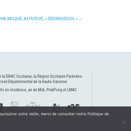
HIE BACQUIÉ, A4 PUTEVIE, « DÉBORDEROUGE »
→
r la
DRAC Occitanie
, la
Région Occitanie Pyrénées-
nseil Départemental de la Haute-Garonne
.
rts en résidence
,
air de Midi
,
PinkPong
et
LMAC
.
oursuivre votre visite, merci de consulter notre Politique de