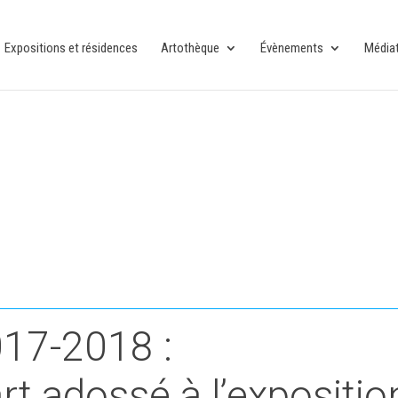
Expositions et résidences
Artothèque
Évènements
Média
17-2018 :
art adossé à l’expositio