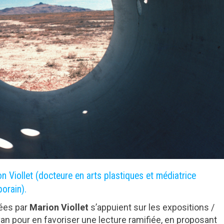
n Viollet (docteure en arts plastiques et médiatrice
porain).
ées par
Marion Viollet
s’appuient sur les expositions /
n pour en favoriser une lecture ramifiée, en proposant