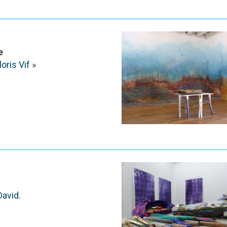
e
oris Vif
»
David
.