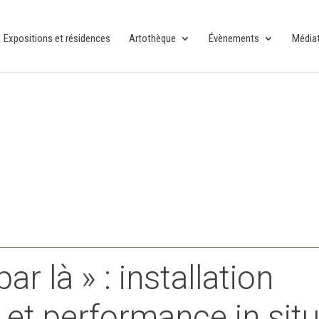
Expositions et résidences
Artothèque
Évènements
Média
par là » : installation
et performance in sit