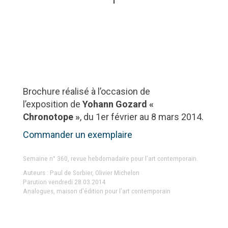
Brochure réalisé à l’occasion de
l’exposition de
Yohann Gozard «
Chronotope »
, du 1er février au 8 mars 2014.
Commander un exemplaire
Semaine n° 360, revue hebdomadaire pour l’art contemporain.
Auteurs : Paul de Sorbier, Olivier Michelon
Parution vendredi 28.03.2014
Analogues, maison d’édition pour l’art contemporain