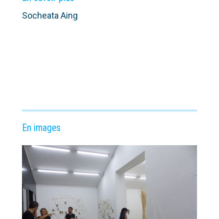
Socheata Aing
En images